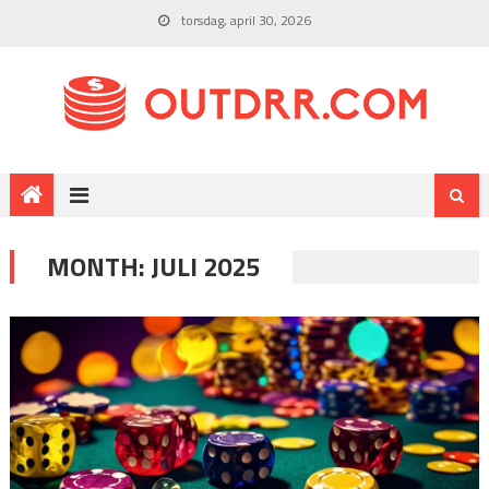
torsdag, april 30, 2026
MONTH:
JULI 2025