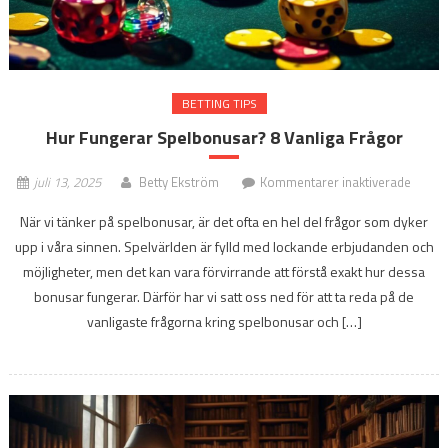
BETTING TIPS
Hur Fungerar Spelbonusar? 8 Vanliga Frågor
för
juli 13, 2025
Betty Ekström
Kommentarer inaktiverade
Hur
När vi tänker på spelbonusar, är det ofta en hel del frågor som dyker
Funge
upp i våra sinnen. Spelvärlden är fylld med lockande erbjudanden och
Spelb
möjligheter, men det kan vara förvirrande att förstå exakt hur dessa
8
Vanlig
bonusar fungerar. Därför har vi satt oss ned för att ta reda på de
Frågo
vanligaste frågorna kring spelbonusar och […]