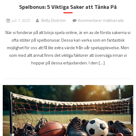
Spelbonus: 5 Viktiga Saker att Tänka På
för
juli 7, 2025
Betty Ekström
Kommentarer inaktiverade
Spelbo
När vi funderar på att börja spela online, är en av de första sakerna vi
5
ofta stöter på spelbonusar. Dessa kan verka som en fantastisk
Viktiga
möjlighet för oss att få lite extra värde från vår spelupplevelse. Men
Saker
att
som med allt annat finns det viktiga faktorer att överväga innan vi
Tänka
hoppar på dessa erbjudanden. I den […]
På