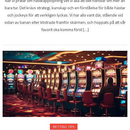
När vi pratar om hästkapplöpning vet vi alla att det handlar om mer än
Dina
bara tur. Det krävs strategi, kunskap och en förståelse för både hästar
Travtip
och jockeys för att verkligen lyckas. Vi har alla varit där, stående vid
Och
Öka
sidan av banan eller klistrade framför skärmen, och hoppats på att vår
Vinstc
favorit ska komma först […]
BETTING TIPS