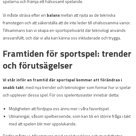
spelarna och främja ett hälsosamt spelande.
Vi måste sträva efter en
balans
mellan att njuta av de tekniska
framstegen och att säkerställa att de inte leder till ohälsosamma vanor.
Tillsammans kan vi skapa en sportspelsvärld där teknologi används
ansvarsfullt, och där vi alla kan känna oss inkluderade och trygga.
Framtiden för sportspel: trender
och förutsägelser
Vi står inför en framtid där sportspel kommer att förändras i
snabb takt
, med nya trender och teknologier som formar hur vi spelar
och upplever dessa spel. För oss spelentusiaster innebär detta:
Möjligheten att fördjupa oss ännu mer i våra favoritspel.
Utmaningar, såsom spelberoende, som kan bli en större fråga i takt
med att spelen blir mer uppslukande.
Därför måste vi, tillsammans med spelutvecklare och myndigheter,