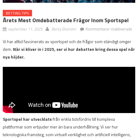
BETTING TIPS
Årets Mest Omdebatterade Frågor Inom Sportspel
för
september 11, 2025
Betty Ekström
Kommentarer inaktiverade
Åre
Vi har alltid fascinerats av sportspel och de frågor som ständigt omger
Me
dem.
När vi kliver in i 2025, ser vi hur debatten kring dessa spel når
Om
Frå
nya höjder.
In
Spo
Sportspel har utvecklats
från enkla tidsfördriv till komplexa
plattformar som erbjuder mer än bara underhållning. Vi ser hur
teknologiska framsteg, som virtuell verklighet och artificiell intelligens,