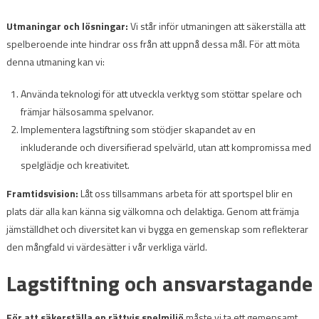
Utmaningar och lösningar:
Vi står inför utmaningen att säkerställa att
spelberoende inte hindrar oss från att uppnå dessa mål. För att möta
denna utmaning kan vi:
Använda teknologi för att utveckla verktyg som stöttar spelare och
främjar hälsosamma spelvanor.
Implementera lagstiftning som stödjer skapandet av en
inkluderande och diversifierad spelvärld, utan att kompromissa med
spelglädje och kreativitet.
Framtidsvision:
Låt oss tillsammans arbeta för att sportspel blir en
plats där alla kan känna sig välkomna och delaktiga. Genom att främja
jämställdhet och diversitet kan vi bygga en gemenskap som reflekterar
den mångfald vi värdesätter i vår verkliga värld.
Lagstiftning och ansvarstagande
För att säkerställa en rättvis spelmiljö
måste vi ta ett gemensamt