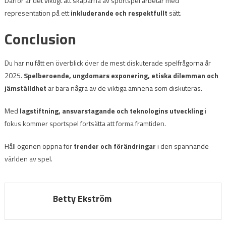
Därför är det viktigt att skaparna av sportspel arbetar med
representation på ett
inkluderande och respektfullt
sätt.
Conclusion
Du har nu fått en överblick över de mest diskuterade spelfrågorna år
2025.
Spelberoende, ungdomars exponering, etiska dilemman och
jämställdhet
är bara några av de viktiga ämnena som diskuteras.
Med
lagstiftning, ansvarstagande och teknologins utveckling
i
fokus kommer sportspel fortsätta att forma framtiden.
Håll ögonen öppna för
trender och förändringar
i den spännande
världen av spel.
Betty Ekström