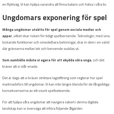
en flyktväg. Vi kan hjälpa varandra att finna balans och hälsa i våra liv.
Ungdomars exponering för spel
Många ungdomar utsätts för spel genom sociala medier och
appar
, vilket ökar risken för tidigt spelberoende. Teknologin, med sina
lockande funktioner och omedelbara belöningar, drar in dem i en värld
där gränserna mellan lek och beroende suddas ut.
Som samhälle måste vi agera för att skydda våra unga
, och det
kräver att vi står enade.
Det är dags att vi kräver striktare lagstiftning som reglerar hur spel
marknadsförs till ungdomar. Vi kan inte längre blunda för de långsiktiga
konsekvenserna av ett osunt spelbeteende.
För att hjälpa våra ungdomar att navigera säkert i denna digitala
landskap kan vi överväga att införa följande åtgärder: