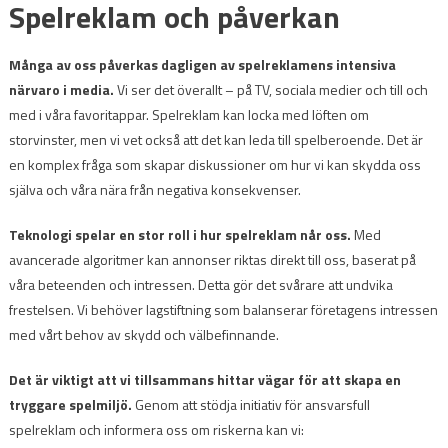
Spelreklam och påverkan
Många av oss påverkas dagligen av spelreklamens intensiva
närvaro i media.
Vi ser det överallt – på TV, sociala medier och till och
med i våra favoritappar. Spelreklam kan locka med löften om
storvinster, men vi vet också att det kan leda till spelberoende. Det är
en komplex fråga som skapar diskussioner om hur vi kan skydda oss
själva och våra nära från negativa konsekvenser.
Teknologi spelar en stor roll i hur spelreklam når oss.
Med
avancerade algoritmer kan annonser riktas direkt till oss, baserat på
våra beteenden och intressen. Detta gör det svårare att undvika
frestelsen. Vi behöver lagstiftning som balanserar företagens intressen
med vårt behov av skydd och välbefinnande.
Det är viktigt att vi tillsammans hittar vägar för att skapa en
tryggare spelmiljö.
Genom att stödja initiativ för ansvarsfull
spelreklam och informera oss om riskerna kan vi: