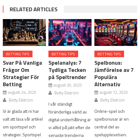
RELATED ARTICLES
BETTING TIPS
BETTING TIPS
BETTING TIPS
Svar På Vanliga
Spelanalys: 7
Spelbonus:
Frågor Om
Tydliga Tecken
Jämförelse av 7
Strategier För
på Speltrender
Populära
Betting
Alternativ
augusti 30, 2025
augusti 24, 2025
augusti 12, 2025
Betty Ekström
Betty Ekström
Betty Ekström
I vår ständigt
Vi är glada att ni har
Online-spel och
föränderliga värld av
valt att läsa vår artikel
spelbonusar är en
digital underhållning är
om sportspel och
central del av
vi alltid på jakt efter de
strategier. Sportspel
spelupplevelsen.
senaste trenderna