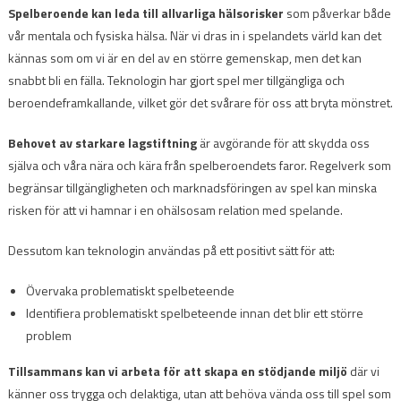
Spelberoende kan leda till allvarliga hälsorisker
som påverkar både
vår mentala och fysiska hälsa. När vi dras in i spelandets värld kan det
kännas som om vi är en del av en större gemenskap, men det kan
snabbt bli en fälla. Teknologin har gjort spel mer tillgängliga och
beroendeframkallande, vilket gör det svårare för oss att bryta mönstret.
Behovet av starkare lagstiftning
är avgörande för att skydda oss
själva och våra nära och kära från spelberoendets faror. Regelverk som
begränsar tillgängligheten och marknadsföringen av spel kan minska
risken för att vi hamnar i en ohälsosam relation med spelande.
Dessutom kan teknologin användas på ett positivt sätt för att:
Övervaka problematiskt spelbeteende
Identifiera problematiskt spelbeteende innan det blir ett större
problem
Tillsammans kan vi arbeta för att skapa en stödjande miljö
där vi
känner oss trygga och delaktiga, utan att behöva vända oss till spel som