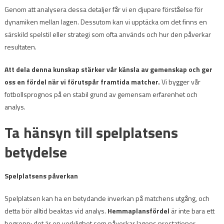
Genom att analysera dessa detaljer får vi en djupare förståelse för
dynamiken mellan lagen. Dessutom kan vi upptäcka om det finns en
särskild spelstil eller strategi som ofta används och hur den påverkar
resultaten.
Att dela denna kunskap stärker vår känsla av gemenskap och ger
oss en fördel när vi förutspår framtida matcher.
Vi bygger vår
fotbollsprognos på en stabil grund av gemensam erfarenhet och
analys.
Ta hänsyn till spelplatsens
betydelse
Spelplatsens påverkan
Spelplatsen kan ha en betydande inverkan på matchens utgång, och
detta bör alltid beaktas vid analys.
Hemmaplansfördel
är inte bara ett
begrepp; det är en verklighet som påverkar lagens prestationer.