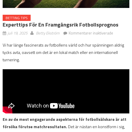
BETTING TIPS
Experttips För En Framgångsrik Fotbollsprognos
för
juli 19, 2025
Betty Ekström
Kommentarer inaktiverade
Experttips
Vi har länge fascinerats av fotbollens värld och hur spänningen aldrig
för
tycks avta, oavsett om det är en lokal match eller en internationell
en
framgångsr
turnering.
fotbollspr
En av de mest engagerande aspekterna för fotbollsälskare är att
försöka förutse matchresultaten.
Det är nästan en konstform i sig,