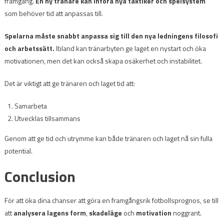
framgång.
En ny tränare kan införa nya taktiker och spelsystem
som behöver tid att anpassas till.
Spelarna måste snabbt anpassa sig till den nya ledningens filosofi
och arbetssätt.
Ibland kan tränarbyten ge laget en nystart och öka
motivationen, men det kan också skapa osäkerhet och instabilitet.
Det är viktigt att ge tränaren och laget tid att:
Samarbeta
Utvecklas tillsammans
Genom att ge tid och utrymme kan både tränaren och laget nå sin fulla
potential.
Conclusion
För att öka dina chanser att göra en framgångsrik fotbollsprognos, se till
att
analysera lagens form
,
skadeläge
och
motivation
noggrant.