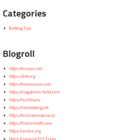
Categories
Betting Tips
Blogroll
https://keispo.net
https://jhtf.org
https://tomosurun.com
https://nagatomo-field.com
https://surfday.tv
https://rkmetalurg.mk
https://kochammakow.pl
https://bsbcrossfit.com
https://asdes.org
https://sanjose2013.com