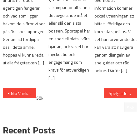
undrat hur odds
överflöd av
vi kämpar för att vinna
egentligen fungerar
information kommer
det avgörande målet
och vad som ligger
också utmaningen att
eller slå den sista
bakom de siffror vi ser
hitta tillförlitliga och
bossen. Sportspel har
på våra spelkuponger.
korrekta speltips. Vi
en speciell plats i våra
Genom att fördjupa
vet hur förvirrande det
hjärtan, och vi vet hur
oss i detta ämne,
kan vara att navigera
mycket tid och
hoppas vi kunna reda
genom djungeln av
engagemang som
ut alla frågetecken […]
spelguider och råd
krävs för att verkligen
online. Därför […]
[…]
Inläggsnavigering
Nio Vanliga Myter Om Sportspel Som Debatteras
Spelguider: 7 Steg för att Förstå Oddssättning
Sök
Sök
Recent Posts