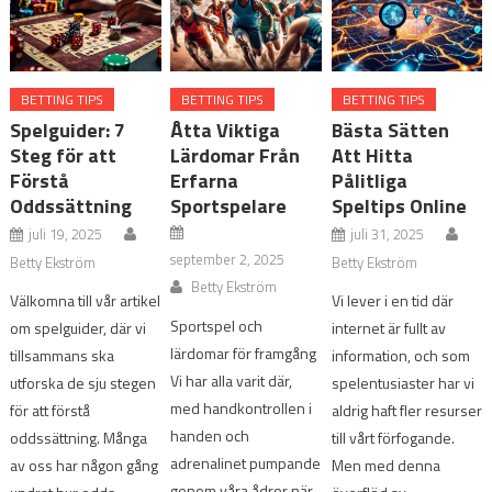
BETTING TIPS
BETTING TIPS
BETTING TIPS
Spelguider: 7
Åtta Viktiga
Bästa Sätten
Steg för att
Lärdomar Från
Att Hitta
Förstå
Erfarna
Pålitliga
Oddssättning
Sportspelare
Speltips Online
juli 19, 2025
juli 31, 2025
september 2, 2025
Betty Ekström
Betty Ekström
Betty Ekström
Välkomna till vår artikel
Vi lever i en tid där
Sportspel och
om spelguider, där vi
internet är fullt av
lärdomar för framgång
tillsammans ska
information, och som
Vi har alla varit där,
utforska de sju stegen
spelentusiaster har vi
med handkontrollen i
för att förstå
aldrig haft fler resurser
handen och
oddssättning. Många
till vårt förfogande.
adrenalinet pumpande
av oss har någon gång
Men med denna
genom våra ådror när